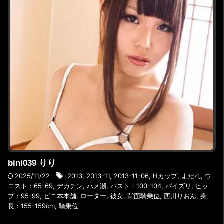
bini039 りり
2025/11/22
2013
,
2013-11
,
2013-11-06
,
Hカップ
,
よだれ
,
ウ
エスト：65-69
,
デカチン
,
ハメ潮
,
バスト：100-104
,
パイズリ
,
ヒッ
プ：95-99
,
ビニ本本舗
,
ローター
,
彼女
,
背面騎乗位
,
西川りおん
,
身
長：155-159cm
,
騎乗位