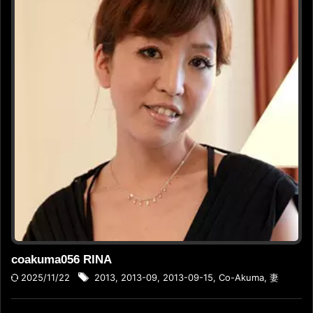
coakuma056 RINA
2025/11/22
2013
,
2013-09
,
2013-09-15
,
Co-Akuma
,
妻