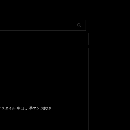
アスタイル
,
中出し
,
手マン
,
潮吹き