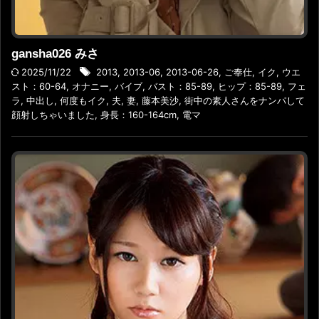
gansha026 みさ
2025/11/22
2013
,
2013-06
,
2013-06-26
,
ご奉仕
,
イク
,
ウエ
スト：60-64
,
オナニー
,
バイブ
,
バスト：85-89
,
ヒップ：85-89
,
フェ
ラ
,
中出し
,
何度もイク
,
夫
,
妻
,
藤本美沙
,
街中の素人さんをナンパして
顔射しちゃいました
,
身長：160-164cm
,
電マ