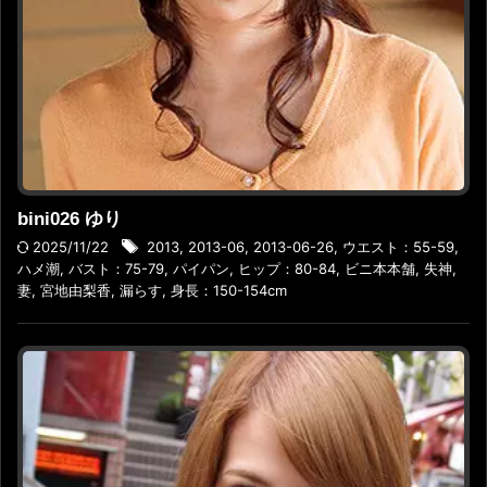
bini026 ゆり
2025/11/22
2013
,
2013-06
,
2013-06-26
,
ウエスト：55-59
,
ハメ潮
,
バスト：75-79
,
パイパン
,
ヒップ：80-84
,
ビニ本本舗
,
失神
,
妻
,
宮地由梨香
,
漏らす
,
身長：150-154cm