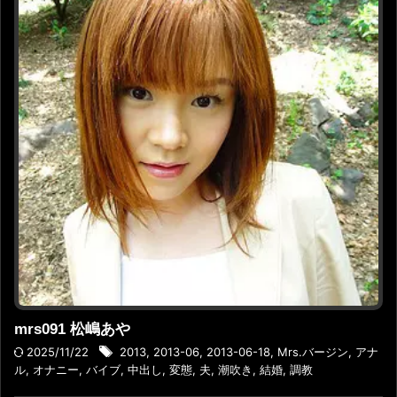
mrs091 松嶋あや
2025/11/22
2013
,
2013-06
,
2013-06-18
,
Mrs.バージン
,
アナ
ル
,
オナニー
,
バイブ
,
中出し
,
変態
,
夫
,
潮吹き
,
結婚
,
調教