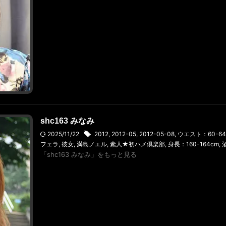
shc163 みなみ
2025/11/22
2012
,
2012-05
,
2012-05-08
,
ウエスト：60-64
フェラ
,
彼女
,
満島ノエル
,
素人★初ハメ倶楽部
,
身長：160-164cm
,
「shc163 みなみ」をもっと見る