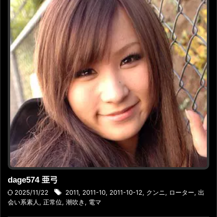
dage574 亜弓
2025/11/22
2011
,
2011-10
,
2011-10-12
,
クンニ
,
ローター
,
出
会い系素人
,
正常位
,
潮吹き
,
電マ