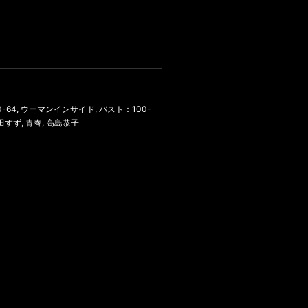
-64
,
ウーマンインサイド
,
バスト：100-
田すず
,
青春
,
高島恭子