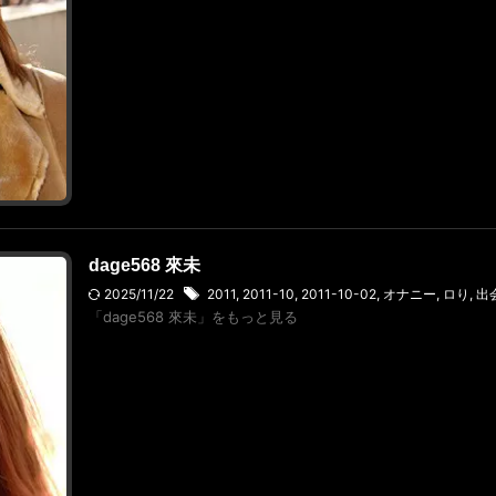
dage568 來未
2025/11/22
2011
,
2011-10
,
2011-10-02
,
オナニー
,
ロり
,
出
「dage568 來未」をもっと見る