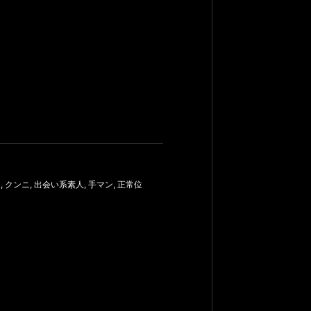
ー
,
クンニ
,
出会い系素人
,
手マン
,
正常位