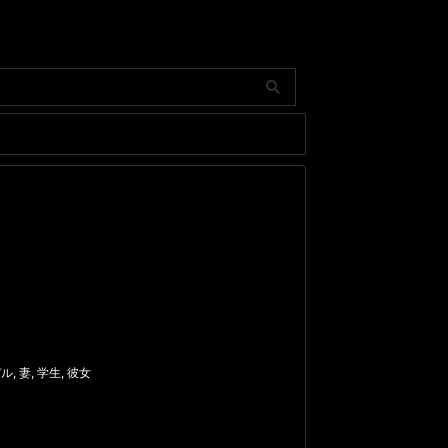
デル
,
妻
,
学生
,
彼女