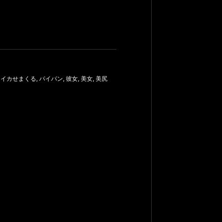
,
イカせまくる
,
パイパン
,
彼女
,
美女
,
美尻