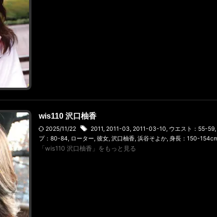
wis110 沢口柚香
2025/11/22
2011
,
2011-03
,
2011-03-10
,
ウエスト：55-59
プ：80-84
,
ローター
,
彼女
,
沢口柚香
,
浜谷そよか
,
身長：150-154c
「wis110 沢口柚香」をもっと見る