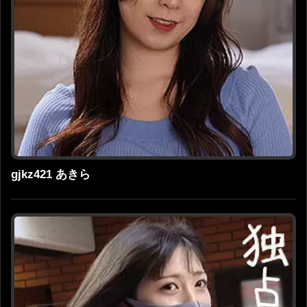
gjkz421 あきら