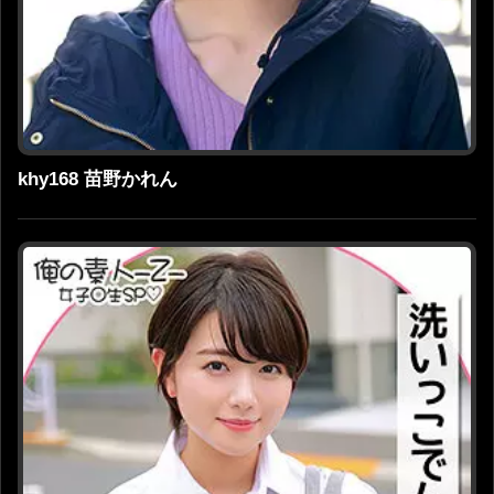
khy168 苗野かれん