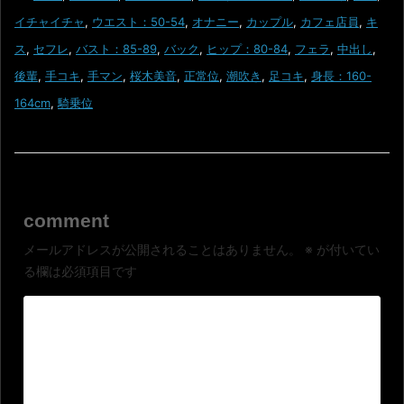
イチャイチャ
,
ウエスト：50-54
,
オナニー
,
カップル
,
カフェ店員
,
キ
ス
,
セフレ
,
バスト：85-89
,
バック
,
ヒップ：80-84
,
フェラ
,
中出し
,
後輩
,
手コキ
,
手マン
,
桜木美音
,
正常位
,
潮吹き
,
足コキ
,
身長：160-
164cm
,
騎乗位
comment
メールアドレスが公開されることはありません。
※
が付いてい
る欄は必須項目です