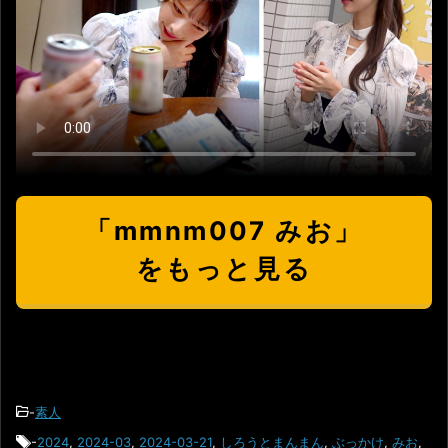
「mmnm007 みお」
をもっと見る
-
素人
-
2024
,
2024-03
,
2024-03-21
,
しろうとまんまん
,
ぶっかけ
,
みお
,