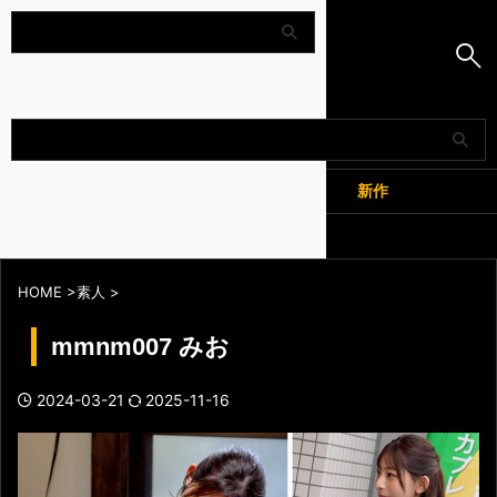
Amapedia
人気
新作
全記事
HOME
>
素人
>
mmnm007 みお
2024-03-21
2025-11-16