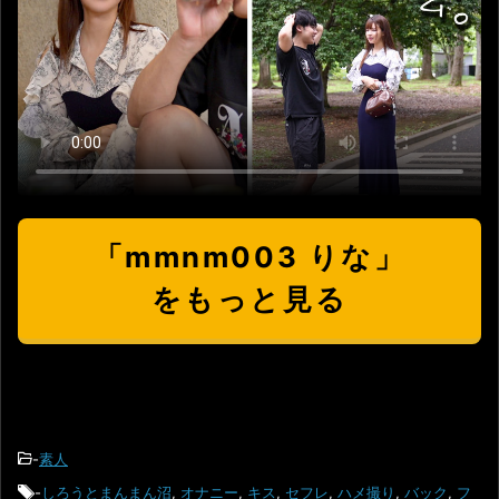
「mmnm003 りな」
をもっと見る
-
素人
-
しろうとまんまん沼
,
オナニー
,
キス
,
セフレ
,
ハメ撮り
,
バック
,
フ