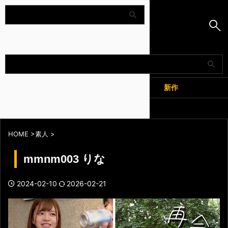
Amapedia
人気
新作
全記事
HOME
>
素人
>
mmnm003 りな
2024-02-10
2026-02-21