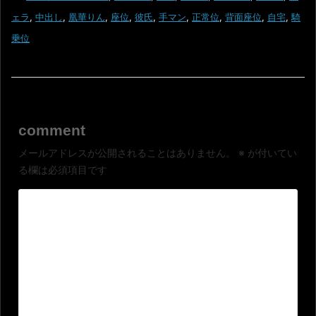
ェラ
,
中出し
,
凰華りん
,
座位
,
彼氏
,
手マン
,
正常位
,
背面座位
,
自宅
,
騎
乗位
comment
メールアドレスが公開されることはありません。
※
が付いてい
る欄は必須項目です