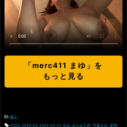
「merc411 まゆ」を
もっと見る
-
素人
-
2024
,
2024-03
,
2024-03-27
,
まゆ
,
みなみ工房
,
可愛まゆ
,
変態
,