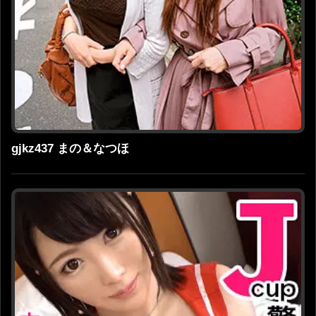
gjkz437 まの＆なつほ