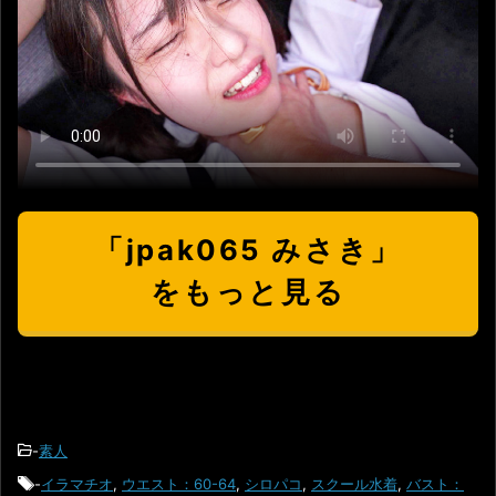
「jpak065 みさき」
をもっと見る
-
素人
-
イラマチオ
,
ウエスト：60-64
,
シロパコ
,
スクール水着
,
バスト：