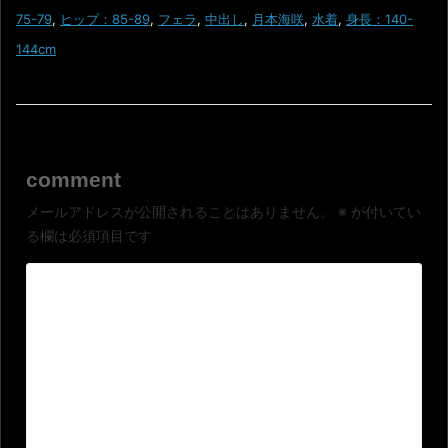
75-79
,
ヒップ：85-89
,
フェラ
,
中出し
,
月本海咲
,
水着
,
身長：140-
144cm
comment
メールアドレスが公開されることはありません。
※
が付いてい
る欄は必須項目です