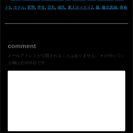
ドS
,
ホテル
,
変態
,
学生
,
巨乳
,
彼氏
,
素人ホイホイZ
,
藤
,
藤北真緒
,
青春
comment
メールアドレスが公開されることはありません。
※
が付いてい
る欄は必須項目です