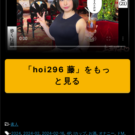
「hoi296 藤」をもっ
と見る
-
素人
-
2024
,
2024-02
,
2024-02-16
,
4P
,
Iカップ
,
お酒
,
オナニー
,
ドM
,