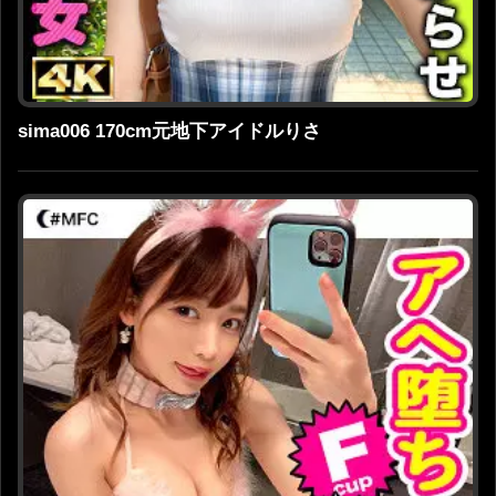
sima006 170cm元地下アイドルりさ