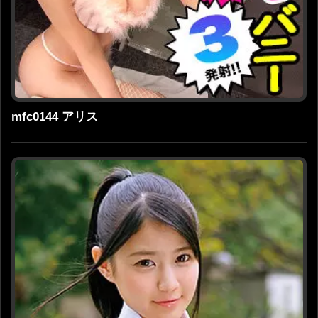
mfc0144 アリス