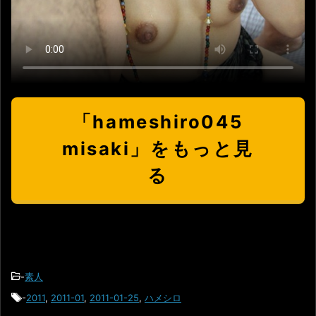
「hameshiro045
misaki」をもっと見
る
-
素人
-
2011
,
2011-01
,
2011-01-25
,
ハメシロ