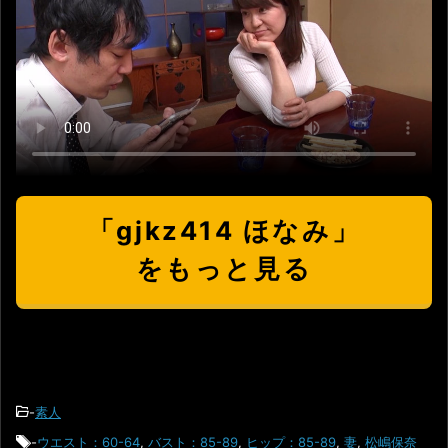
「gjkz414 ほなみ」
をもっと見る
-
素人
-
ウエスト：60-64
,
バスト：85-89
,
ヒップ：85-89
,
妻
,
松嶋保奈