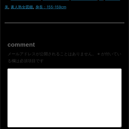
美
,
素人熟女図鑑
,
身長：155-159cm
comment
メールアドレスが公開されることはありません。
※
が付いてい
る欄は必須項目です