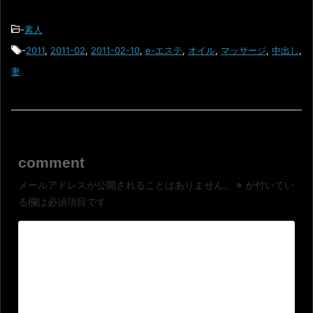
-
素人
-
2011
,
2011-02
,
2011-02-10
,
e-エステ
,
オイル
,
マッサージ
,
中出し
,
妻
comment
メールアドレスが公開されることはありません。
※
が付いてい
る欄は必須項目です