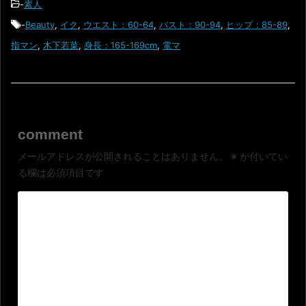
-
素人
-
Beauty
,
イク
,
ウエスト：60-64
,
バスト：90-94
,
ヒップ：85-89
,
指マン
,
木下若菜
,
身長：165-169cm
,
電マ
comment
メールアドレスが公開されることはありません。
※
が付いてい
る欄は必須項目です