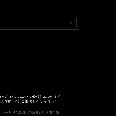
カップ
,
イク
,
ウエスト：60-64
,
エステ
,
オイ
ジ
,
何度もイク
,
及川
,
及川うみ
,
夫
,
手コキ
,
る 「eedx014 及川」の紹介と切り抜き画