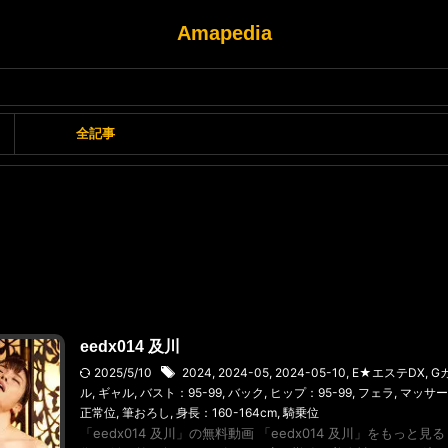
Amapedia
全記事
eedx014 及川
2025/5/10
2024
,
2024-05
,
2024-05-10
,
E★エステDX
,
G
ル
,
ギャル
,
バスト：95-99
,
バック
,
ヒップ：95-99
,
フェラ
,
マッサー
正常位
,
筆おろし
,
身長：160-164cm
,
騎乗位
「eedx014 及川」の無料動画 「eedx014 及川」をもっと見