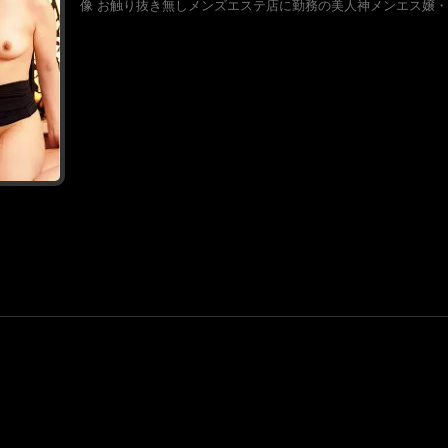
像 お触り抜き無しメンズエステ店に勤務の美人神メンエス嬢・及川