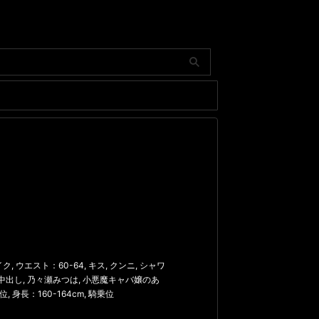
イク
,
ウエスト：60-64
,
キス
,
クンニ
,
シャワ
中出し
,
乃々瀬みつは
,
小悪魔キャバ嬢のあ
位
,
身長：160-164cm
,
騎乗位