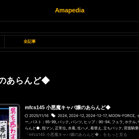
Amapedia
全記事
のあらんど◆
mfcs145 小悪魔キャバ嬢のあらんど◆
2025/11/16
2024
,
2024-12
,
2024-12-17
,
MOON-FORCE
,
ー
,
バスト：95-99
,
バック
,
パンツ
,
ヒップ：90-94
,
フェラ
,
ホテル
,
らんど◆
,
指マン
,
正常位
,
水着
,
生ハメ
,
着替え
,
立ちバック
,
背面騎乗
「mfcs145 小悪魔キャバ嬢のあらんど◆」をもっと見る