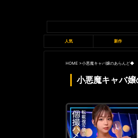
人気
新作
HOME
>
小悪魔キャバ嬢のあらんど◆
小悪魔キャバ嬢